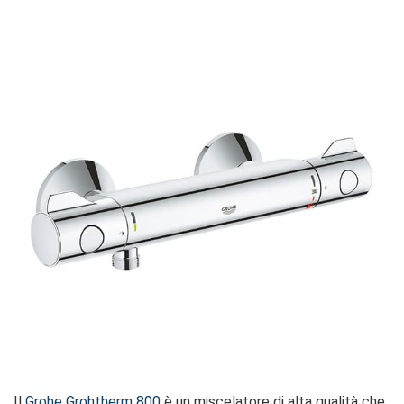
Il
Grohe Grohtherm 800
è un miscelatore di alta qualità che