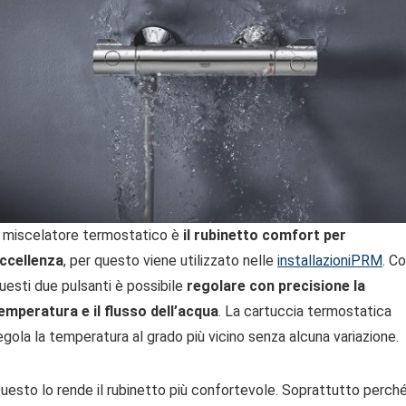
l miscelatore termostatico è
il rubinetto comfort per
ccellenza
, per questo viene utilizzato nelle
installazioniPRM
. C
uesti due pulsanti è possibile
regolare con precisione la
emperatura e il flusso dell’acqua
. La cartuccia termostatica
egola la temperatura al grado più vicino senza alcuna variazione.
uesto lo rende il rubinetto più confortevole. Soprattutto perch