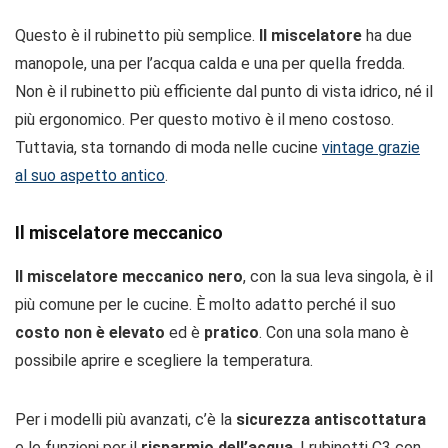
Questo è il rubinetto più semplice.
Il miscelatore
ha due
manopole, una per l’acqua calda e una per quella fredda.
Non è il rubinetto più efficiente dal punto di vista idrico, né il
più ergonomico. Per questo motivo è il meno costoso.
Tuttavia, sta tornando di moda nelle cucine
vintage grazie
al suo aspetto antico
.
Il miscelatore meccanico
Il miscelatore meccanico nero
, con la sua leva singola, è il
più comune per le cucine. È molto adatto perché il suo
costo non è elevato
ed è
pratico
. Con una sola mano è
possibile aprire e scegliere la temperatura.
Per i modelli più avanzati, c’è la
sicurezza antiscottatura
e le funzioni per il
risparmio dell’acqua
. I rubinetti C3 con