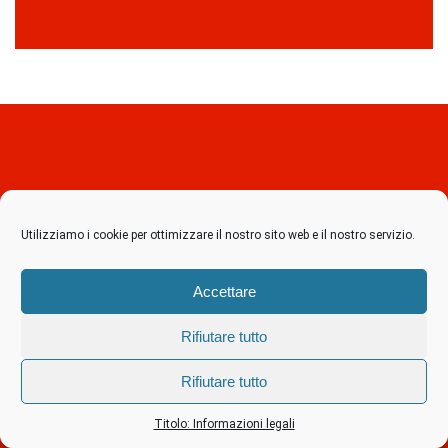
Utilizziamo i cookie per ottimizzare il nostro sito web e il nostro servizio.
Le migliori offerte
Accettare
Trova il rubinetto al miglior prezzo
Rifiutare tutto
Trova il rubinetto al miglior prezzo
Rifiutare tutto
Titolo: Informazioni legali